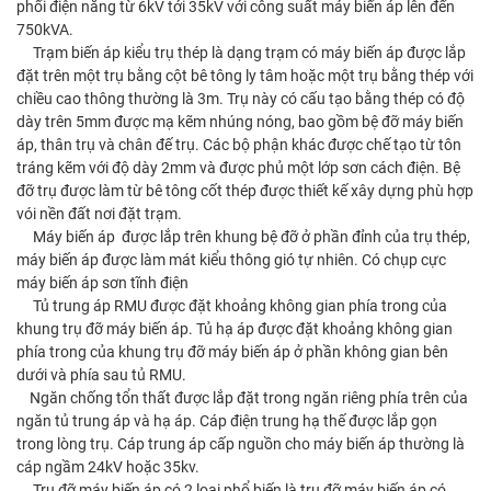
phối điện năng từ 6kV tới 35kV với công suất máy biến áp lên đến
750kVA.
Trạm biến áp kiểu trụ thép là dạng trạm có máy biến áp được lắp
đặt trên một trụ bằng cột bê tông ly tâm hoặc một trụ bằng thép với
chiều cao thông thường là 3m. Trụ này có cấu tạo bằng thép có độ
dày trên 5mm được mạ kẽm nhúng nóng, bao gồm bệ đỡ máy biến
áp, thân trụ và chân đế trụ. Các bộ phận khác được chế tạo từ tôn
tráng kẽm với độ dày 2mm và được phủ một lớp sơn cách điện. Bệ
đỡ trụ được làm từ bê tông cốt thép được thiết kế xây dựng phù hợp
vói nền đất nơi đặt trạm.
Máy biến áp được lắp trên khung bệ đỡ ở phần đỉnh của trụ thép,
máy biến áp được làm mát kiểu thông gió tự nhiên. Có chụp cực
máy biến áp sơn tĩnh điện
Tủ trung áp RMU được đặt khoảng không gian phía trong của
khung trụ đỡ máy biến áp. Tủ hạ áp được đặt khoảng không gian
phía trong của khung trụ đỡ máy biến áp ở phần không gian bên
dưới và phía sau tủ RMU.
Ngăn chống tổn thất được lắp đặt trong ngăn riêng phía trên của
ngăn tủ trung áp và hạ áp. Cáp điện trung hạ thế được lắp gọn
trong lòng trụ. Cáp trung áp cấp nguồn cho máy biến áp thường là
cáp ngầm 24kV hoặc 35kv.
Trụ đỡ máy biến áp có 2 loại phổ biến là trụ đỡ máy biến áp có