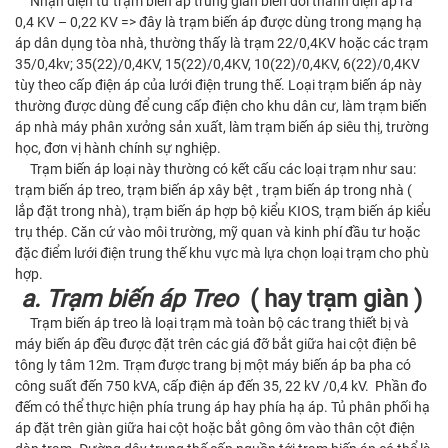
Nhận điện từ trạm biến áp trung gian biến đổi thành điện áp ra
0,4 KV – 0,22 KV => đây là trạm biến áp được dùng trong mạng hạ
áp dân dụng tòa nhà, thường thấy là trạm 22/0,4KV hoặc các trạm
35/0,4kv; 35(22)/0,4KV, 15(22)/0,4KV, 10(22)/0,4KV, 6(22)/0,4KV
tùy theo cấp điện áp của lưới điện trung thế. Loại trạm biến áp này
thường được dùng để cung cấp điện cho khu dân cư, làm trạm biến
áp nhà máy phân xưởng sản xuất, làm trạm biến áp siêu thị, trường
học, đơn vị hành chính sự nghiệp.
Trạm biến áp loại này thường có kết cấu các loại trạm như sau:
trạm biến áp treo, trạm biến áp xây bệt , trạm biến áp trong nhà (
lắp đặt trong nhà), trạm biến áp hợp bộ kiểu KIOS, trạm biến áp kiểu
trụ thép. Căn cứ vào môi trường, mỹ quan và kinh phí đầu tư hoặc
đặc điểm lưới điện trung thế khu vực mà lựa chọn loại trạm cho phù
hợp.
a. Trạm biến áp Treo
( hay trạm giàn )
Trạm biến áp treo là loại trạm mà toàn bộ các trang thiết bị và
máy biến áp đều được đặt trên các giá đỡ bắt giữa hai cột điện bê
tông ly tâm 12m. Trạm được trang bị một máy biến áp ba pha có
công suất đến 750 kVA, cấp điện áp đến 35, 22 kV /0,4 kV. Phần đo
đếm có thể thực hiện phía trung áp hay phía hạ áp. Tủ phân phối hạ
áp đặt trên giàn giữa hai cột hoặc bắt gông ôm vào thân cột điện