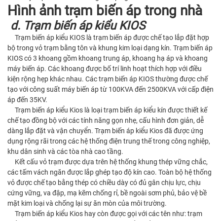
Hình ảnh trạm biến áp trong nhà
d. Trạm biến áp kiểu KIOS
Trạm biến áp kiểu KIOS là trạm biến áp được chế tạo lắp đặt hợp
bộ trong vỏ trạm bằng tôn và khung kim loại dạng kín. Trạm biến áp
KIOS có 3 khoang gồm khoang trung áp, khoang hạ áp và khoang
máy biến áp. Các khoang được bố trí linh hoạt thích hợp với điều
kiện rộng hẹp khác nhau. Các trạm biến áp KIOS thường được chế
tạo với công suất máy biến áp từ 100KVA đến 2500KVA với cấp điện
áp đến 35KV.
Trạm biến áp kiểu Kios là loại trạm biến áp kiểu kín được thiết kế
chế tạo đồng bộ với các tính năng gọn nhẹ, cấu hình đơn giản, dễ
dàng lắp đặt và vận chuyển. Trạm biến áp kiểu Kios đã được ứng
dụng rộng rãi trong các hệ thống điện trung thế trong công nghiệp,
khu dân sinh và các tòa nhà cao tầng.
Kết cấu vỏ trạm được dựa trên hệ thống khung thép vững chắc,
các tấm vách ngăn được lắp ghép tạo độ kín cao. Toàn bộ hệ thống
vỏ được chế tạo bằng thép có chiều dày có đủ gân chịu lực, chịu
cứng vững, va đập, mạ kẽm chống rỉ, bề ngoài sơm phủ, bảo vệ bề
mặt kim loại và chống lại sự ăn mòn của môi trường.
Trạm biến áp kiểu Kios hay còn được gọi với các tên như: trạm