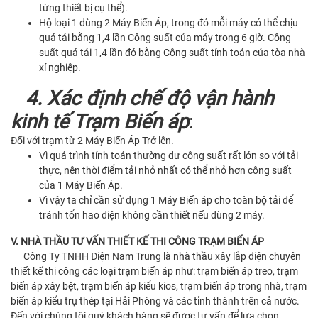
từng thiết bị cụ thể).
Hộ loại 1 dùng 2 Máy Biến Áp, trong đó mỗi máy có thể chịu
quá tải bằng 1,4 lần Công suất của máy trong 6 giờ. Công
suất quá tải 1,4 lần đó bằng Công suất tính toán của tòa nhà
xí nghiệp.
4. Xác định chế độ vận hành
kinh tế Trạm Biến áp
:
Đối với trạm từ 2 Máy Biến Áp Trở lên.
Vì quá trình tính toán thường dư công suất rất lớn so với tải
thực, nên thời điểm tải nhỏ nhất có thể nhỏ hơn công suất
của 1 Máy Biến Áp.
Vì vậy ta chỉ cần sử dụng 1 Máy Biến áp cho toàn bộ tải để
tránh tổn hao điện không cần thiết nếu dùng 2 máy.
V. NHÀ THẦU TƯ VẤN THIẾT KẾ THI CÔNG TRẠM BIẾN ÁP
Công Ty TNHH Điện Nam Trung là nhà thầu xây lắp điện chuyên
thiết kế thi công các loại trạm biến áp như: trạm biến áp treo, trạm
biến áp xây bệt, trạm biến áp kiểu kios, trạm biến áp trong nhà, trạm
biến áp kiểu trụ thép tại Hải Phòng và các tỉnh thành trên cả nước.
Đến với chúng tôi quý khách hàng sẽ được tư vấn để lựa chọn