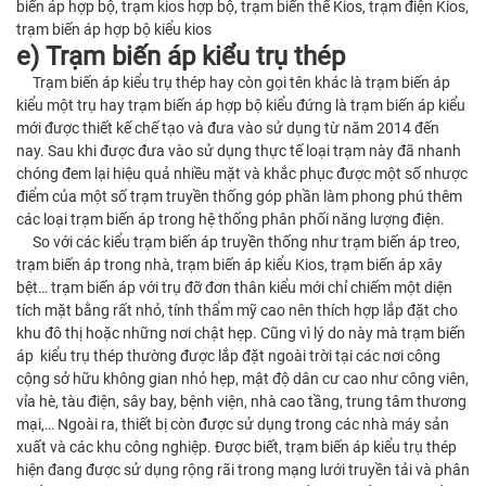
biến áp hợp bộ, trạm kios hợp bộ, trạm biến thế Kios, trạm điện Kios,
trạm biến áp hợp bộ kiểu kios
e) Trạm biến áp kiểu trụ thép
Trạm biến áp kiểu trụ thép hay còn gọi tên khác là trạm biến áp
kiểu một trụ hay trạm biến áp hợp bộ kiểu đứng là trạm biến áp kiểu
mới được thiết kế chế tạo và đưa vào sử dụng từ năm 2014 đến
nay. Sau khi được đưa vào sử dụng thực tế loại trạm này đã nhanh
chóng đem lại hiệu quả nhiều mặt và khắc phục được một số nhược
điểm của một số trạm truyền thống góp phần làm phong phú thêm
các loại trạm biến áp trong hệ thống phân phối năng lượng điện.
So với các kiểu trạm biến áp truyền thống như trạm biến áp treo,
trạm biến áp trong nhà, trạm biến áp kiểu Kios, trạm biến áp xây
bệt… trạm biến áp với trụ đỡ đơn thân kiểu mới chỉ chiếm một diện
tích mặt bằng rất nhỏ, tính thẩm mỹ cao nên thích hợp lắp đặt cho
khu đô thị hoặc những nơi chật hẹp. Cũng vì lý do này mà trạm biến
áp kiểu trụ thép thường được lắp đặt ngoài trời tại các nơi công
cộng sở hữu không gian nhỏ hẹp, mật độ dân cư cao như công viên,
vỉa hè, tàu điện, sây bay, bệnh viện, nhà cao tầng, trung tâm thương
mại,… Ngoài ra, thiết bị còn được sử dụng trong các nhà máy sản
xuất và các khu công nghiệp. Được biết, trạm biến áp kiểu trụ thép
hiện đang được sử dụng rộng rãi trong mạng lưới truyền tải và phân