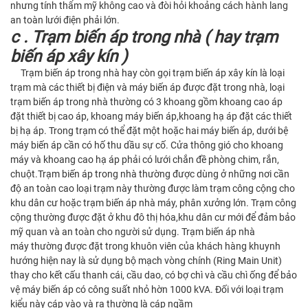
nhưng tính thẩm mỹ không cao và đòi hỏi khoảng cách hành lang
an toàn lưới điện phải lớn.
c . Trạm biến áp trong nhà ( hay trạm
biến áp xây kín )
Trạm biến áp trong nhà hay còn gọi trạm biến áp xây kín là loại
trạm mà các thiết bị điện và máy biến áp được đặt trong nhà, loại
trạm biến áp trong nhà thường có 3 khoang gồm khoang cao áp
đặt thiết bị cao áp, khoang máy biến áp,khoang hạ áp đặt các thiết
bị hạ áp. Trong trạm có thể đặt một hoặc hai máy biến áp, dưới bệ
máy biến áp cần có hố thu dầu sự cố. Cửa thông gió cho khoang
máy và khoang cao hạ áp phải có lưới chắn đề phòng chim, rắn,
chuột.Trạm biến áp trong nhà thường được dùng ở những nơi cần
độ an toàn cao loại trạm này thường được làm trạm công cộng cho
khu dân cư hoặc trạm biến áp nhà máy, phân xưởng lớn. Trạm công
cộng thường được đặt ở khu đô thị hóa,khu dân cư mới để đảm bảo
mỹ quan và an toàn cho người sử dụng. Trạm biến áp nhà
máy thường được đặt trong khuôn viên của khách hàng khuynh
hướng hiện nay là sử dụng bộ mạch vòng chính (Ring Main Unit)
thay cho kết cấu thanh cái, cầu dao, có bợ chì và cầu chì ống để bảo
vệ máy biến áp có công suất nhỏ hờn 1000 kVA. Đối với loại trạm
kiểu này cáp vào và ra thường là cáp ngầm