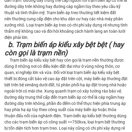
dàn trạm. Đường dây trung thế cấp nguồn tới trạm biến áp có thể là
đường dây trên không hay đường cáp ngầm tùy theo yêu cầu kỹ
thuật và tính thẩm mỹ. Trạm biến áp treo thường tiết kiệm đất
nên thường cung cấp điện cho khu dân cư hay các nhà máy phân
xưởng nhỏ. Loại trạm biến áp treo có chi phí xây dựng rẻ nhưng tính
thẩm mỹ không cao và đòi hỏi khoảng cách hành lang an toàn lưới
điện phải lớn.
b. Trạm biến áp kiểu xây bệt bệt ( hay
còn gọi là trạm nền)
Trạm biến áp kiểu xây bệt hay còn gọi là trạm nền thường được
dùng ở những nơi có điều kiện đất đai như ở vùng nông thôn, cơ
quan, xí nghiệp lớn và vừa. Đối với loại trạm biến áp kiểu xây bệt.
thiết bị đóng cắt bảo vệ cao áp đặt trên cột, máy biến áp thường đặt
bệt trên bệ ximăng dưới đất, tủ phân phối hạ áp đặt trong nhà hoặc
ngoài trời có mái che. Xung quanh trạm có xây tường rào bảo vệ.
Đường dây trung thế cấp đến trạm biến áp có thể là cáp ngầm hay
đường dây trên không, phần đo đếm có thể thực hiện phía trung áp
hay phía hạ áp tùy theo công suất của máy biến áp hoặc thỏa
thuận đấu nối của nghành điện. Trạm biến áp kiểu bệt thường dùng
cho các trạm biến áp có công suất >=750kva, loại trạm bệt thường
bị tốn diện tích hơn trạm treo. Loại này cũng có chi phí xây dựng rẻ