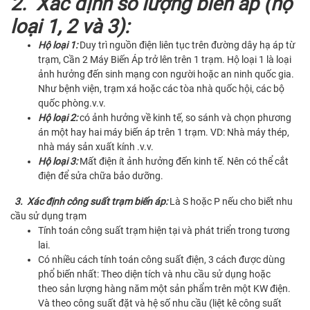
2. Xác định số lượng biến áp (hộ
loại 1, 2 và 3):
Hộ loại 1:
Duy trì nguồn điện liên tục trên đường dây hạ áp từ
trạm, Cần 2 Máy Biến Áp trở lên trên 1 trạm. Hộ loại 1 là loại
ảnh hưởng đến sinh mạng con người hoặc an ninh quốc gia.
Như bệnh viện, trạm xá hoặc các tòa nhà quốc hội, các bộ
quốc phòng.v.v.
Hộ loại 2:
có ảnh hưởng về kinh tế, so sánh và chọn phương
án một hay hai máy biến áp trên 1 trạm. VD: Nhà máy thép,
nhà máy sản xuất kính .v.v.
Hộ loại 3:
Mất điện ít ảnh hưởng đến kinh tế. Nên có thể cắt
điện để sửa chữa bảo dưỡng.
3. Xác định công suất trạm biến áp:
Là S hoặc P nếu cho biết nhu
cầu sử dụng trạm
Tính toán công suất trạm hiện tại và phát triển trong tương
lai.
Có nhiều cách tính toán công suất điện, 3 cách được dùng
phổ biến nhất: Theo diện tích và nhu cầu sử dụng hoặc
theo sản lượng hàng năm một sản phẩm trên một KW điện.
Và theo công suất đặt và hệ số nhu cầu (liệt kê công suất