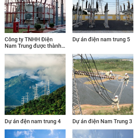
Công ty TNHH Điện
Dự án điện nam trung 5
Nam Trung được thành
lập tại Việt Nam, chúng
tôi là một công ty hàng
đầu trong lĩnh vực thiết
kế, thi công hệ thống
điện
Dự án đện nam trung 4
Dự án điện Nam Trung 3