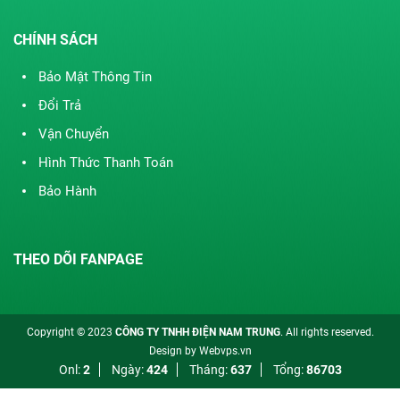
CHÍNH SÁCH
Bảo Mật Thông Tin
Đổi Trả
Vận Chuyển
Hình Thức Thanh Toán
Bảo Hành
THEO DÕI FANPAGE
Copyright © 2023
CÔNG TY TNHH ĐIỆN NAM TRUNG
. All rights reserved.
Design by
Webvps.vn
Onl:
2
Ngày:
424
Tháng:
637
Tổng:
86703