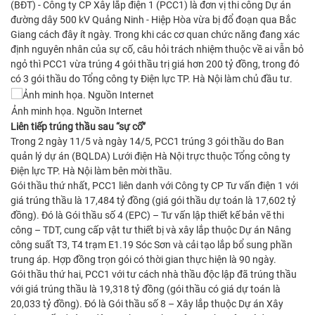
(BĐT) - Công ty CP Xây lắp điện 1 (PCC1) là đơn vị thi công Dự án
đường dây 500 kV Quảng Ninh - Hiệp Hòa vừa bị đổ đoạn qua Bắc
Giang cách đây ít ngày. Trong khi các cơ quan chức năng đang xác
định nguyên nhân của sự cố, câu hỏi trách nhiệm thuộc về ai vẫn bỏ
ngỏ thì PCC1 vừa trúng 4 gói thầu trị giá hơn 200 tỷ đồng, trong đó
có 3 gói thầu do Tổng công ty Điện lực TP. Hà Nội làm chủ đầu tư.
Ảnh minh họa. Nguồn Internet
Liên tiếp trúng thầu sau “sự cố”
Trong 2 ngày 11/5 và ngày 14/5, PCC1 trúng 3 gói thầu do Ban
quản lý dự án (BQLDA) Lưới điện Hà Nội trực thuộc Tổng công ty
Điện lực TP. Hà Nội làm bên mời thầu.
Gói thầu thứ nhất, PCC1 liên danh với Công ty CP Tư vấn điện 1 với
giá trúng thầu là 17,484 tỷ đồng (giá gói thầu dự toán là 17,602 tỷ
đồng). Đó là Gói thầu số 4 (EPC) – Tư vấn lập thiết kế bản vẽ thi
công – TDT, cung cấp vật tư thiết bị và xây lắp thuộc Dự án Nâng
công suất T3, T4 trạm E1.19 Sóc Sơn và cải tạo lắp bổ sung phần
trung áp. Hợp đồng trọn gói có thời gian thực hiện là 90 ngày.
Gói thầu thứ hai, PCC1 với tư cách nhà thầu độc lập đã trúng thầu
với giá trúng thầu là 19,318 tỷ đồng (gói thầu có giá dự toán là
20,033 tỷ đồng). Đó là Gói thầu số 8 – Xây lắp thuộc Dự án Xây