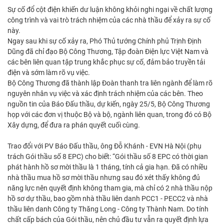
Sự cố đổ cột điện khiến dư luận không khỏi nghi ngại về chất lượng
công trình và vai trò trách nhiệm của các nhà thầu để xảy ra sự cố
này.
Ngay sau khi sự cố xảy ra, Phó Thủ tướng Chính phủ Trịnh Định
Dũng đã chỉ đạo Bộ Công Thương, Tập đoàn Điện lực Việt Nam và
các bên liên quan tập trung khắc phục sự cố, đảm bảo truyền tải
điện và sớm làm rõ vụ việc.
Bộ Công Thương đã thành lập Đoàn thanh tra liên ngành để làm rõ
nguyên nhân vụ việc và xác định trách nhiệm của các bên. Theo
nguồn tin của Báo Đấu thầu, dự kiến, ngày 25/5, Bộ Công Thương
họp với các đơn vị thuộc Bộ và bộ, ngành liên quan, trong đó có Bộ
Xây dựng, để đưa ra phán quyết cuối cùng.
Trao đổi với PV Báo Đấu thầu, ông Đỗ Khánh - EVN Hà Nội (phụ
trách Gói thầu số 8 EPC) cho biết: “Gói thầu số 8 EPC có thời gian
phát hành hồ sơ mời thầu là 1 tháng, tính cả gia hạn. Đã có nhiều
nhà thầu mua hồ sơ mời thầu nhưng sau đó xét thấy không đủ
năng lực nên quyết định không tham gia, mà chỉ có 2 nhà thầu nộp
hồ sơ dự thầu, bao gồm nhà thầu liên danh PCC1 - PECC2 và nhà
thầu liên danh Công ty Thăng Long - Công ty Thành Nam. Do tính
chất cấp bách của Gói thầu, nên chủ đầu tư vẫn ra quyết định lựa