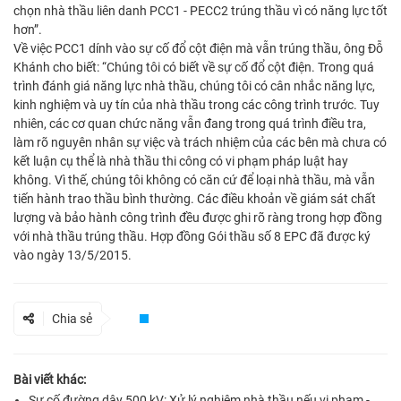
chọn nhà thầu liên danh PCC1 - PECC2 trúng thầu vì có năng lực tốt
hơn”.
Về việc PCC1 dính vào sự cố đổ cột điện mà vẫn trúng thầu, ông Đỗ
Khánh cho biết: “Chúng tôi có biết về sự cố đổ cột điện. Trong quá
trình đánh giá năng lực nhà thầu, chúng tôi có cân nhắc năng lực,
kinh nghiệm và uy tín của nhà thầu trong các công trình trước. Tuy
nhiên, các cơ quan chức năng vẫn đang trong quá trình điều tra,
làm rõ nguyên nhân sự việc và trách nhiệm của các bên mà chưa có
kết luận cụ thể là nhà thầu thi công có vi phạm pháp luật hay
không. Vì thế, chúng tôi không có căn cứ để loại nhà thầu, mà vẫn
tiến hành trao thầu bình thường. Các điều khoản về giám sát chất
lượng và bảo hành công trình đều được ghi rõ ràng trong hợp đồng
với nhà thầu trúng thầu. Hợp đồng Gói thầu số 8 EPC đã được ký
vào ngày 13/5/2015.
Chia sẻ
Bài viết khác:
Sự cố đường dây 500 kV: Xử lý nghiêm nhà thầu nếu vi phạm -